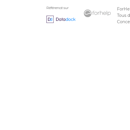
Référencé sur
ForHe
Tous d
Concep