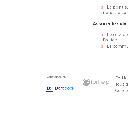
Le point su
mener, le co
Assurer le suiv
Le suivi d
d’action
La commun
Référencé sur
ForHe
Tous d
Concep