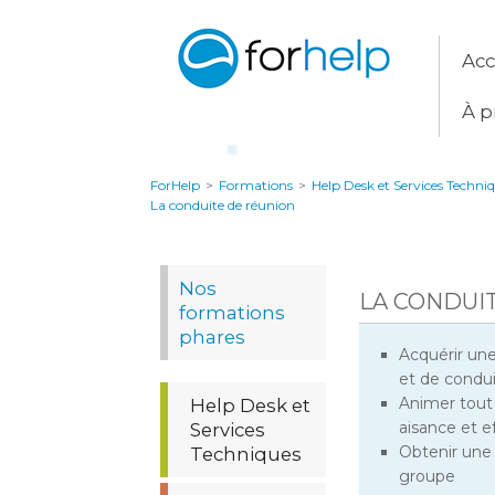
Acc
À p
ForHelp
>
Formations
>
Help Desk et Services Techni
La conduite de réunion
Nos
LA CONDUI
formations
phares
Acquérir un
et de condu
Animer tout
Help Desk et
aisance et ef
Services
Obtenir une 
Techniques
groupe