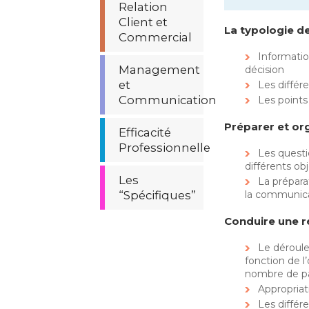
Relation
Client et
La typologie d
Commercial
Informatio
Management
décision
et
Les différ
Communication
Les points 
Préparer et or
Efficacité
Professionnelle
Les questio
différents obj
Les
La préparat
“Spécifiques”
la communica
Conduire une r
Le déroul
fonction de l’
nombre de pa
Appropriat
Les diffé