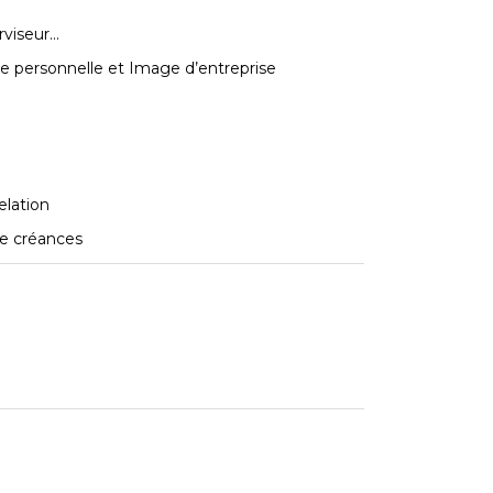
rviseur…
ge personnelle et Image d’entreprise
elation
e créances