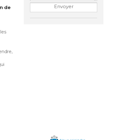
on de
les
endre,
qui