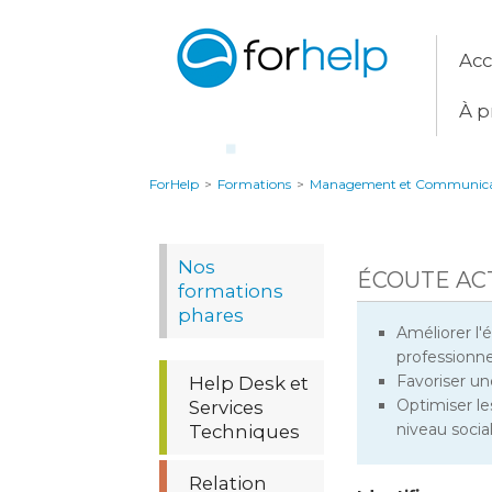
Acc
À p
ForHelp
>
Formations
>
Management et Communica
Nos
ÉCOUTE AC
formations
phares
Améliorer l'
professionne
Favoriser u
Help Desk et
Optimiser le
Services
niveau socia
Techniques
Relation