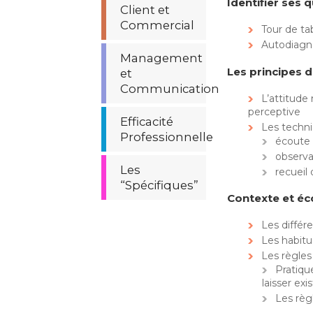
Identifier ses 
Client et
Commercial
Tour de ta
Autodiagno
Management
Les principes d
et
Communication
L’attitude 
perceptive
Efficacité
Les techni
Professionnelle
écoute
observa
Les
recueil 
“Spécifiques”
Contexte et éc
Les différ
Les habit
Les règles
Pratiqu
laisser exis
Les règ