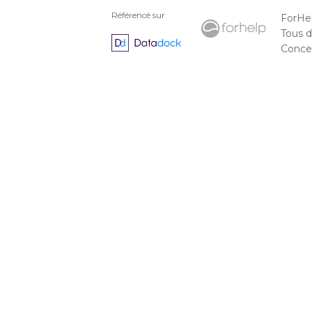
Référencé sur
ForHe
Tous d
Concep