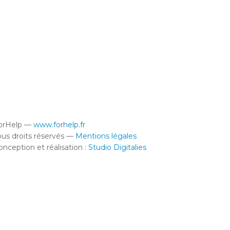
orHelp —
www.forhelp.fr
ous droits réservés —
Mentions légales
onception et réalisation :
Studio Digitalies