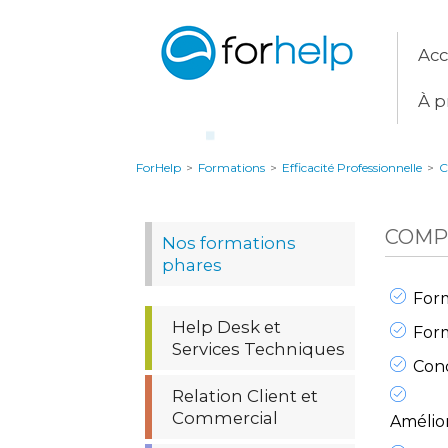
Acc
À p
ForHelp
>
Formations
>
Efficacité Professionnelle
>
C
COMP
Nos formations
phares
For
Help Desk et
For
Services Techniques
Con
Relation Client et
Commercial
Amélio