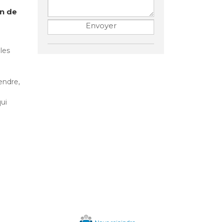
on de
les
endre,
qui