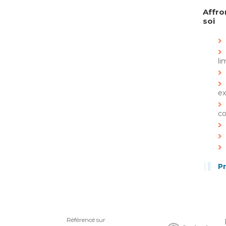
Affro
soi
li
ex
co
P
Référencé sur