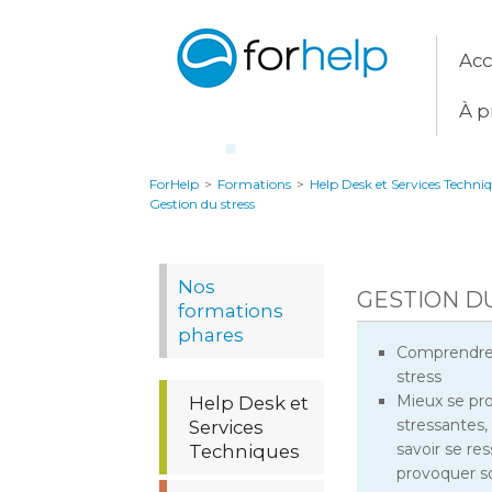
Acc
À p
ForHelp
>
Formations
>
Help Desk et Services Techni
Gestion du stress
Nos
GESTION D
formations
phares
Comprendre, 
stress
Mieux se pro
Help Desk et
stressantes,
Services
savoir se re
Techniques
provoquer s