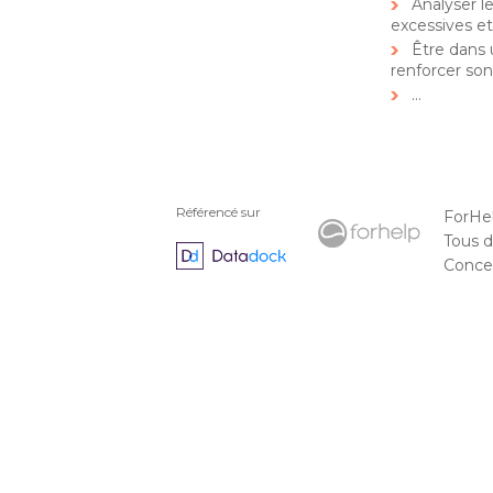
Analyser le
excessives e
Être dans 
renforcer so
…
Référencé sur
ForHe
Tous d
Concep