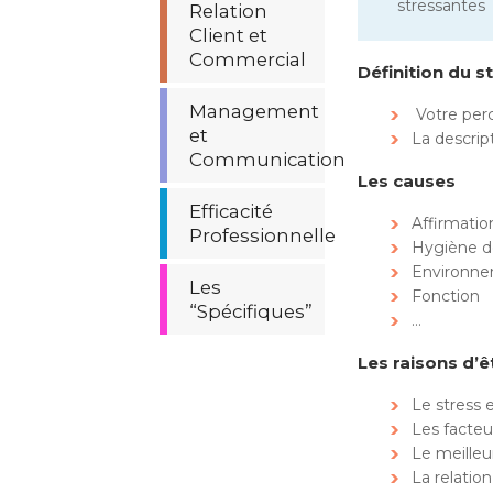
stressantes
Relation
Client et
Commercial
Définition du s
Management
Votre per
et
La descri
Communication
Les causes
Efficacité
Affirmatio
Professionnelle
Hygiène d
Environn
Les
Fonction
“Spécifiques”
…
Les raisons d’ê
Le stress 
Les facteu
Le meilleur
La relatio