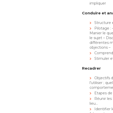
impliquer
Conduire et an
Structure 
Pilotage : 
Manier le qu
le sujet – Dis
différentes ma
objections –
Comprendr
Stimuler e
Recadrer
Objectifs 
l’utiliser ; que
comportement
Etapes de 
Réunir les
lieu…
Identifier 