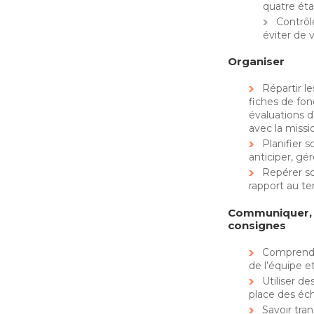
quatre ét
Contrôl
éviter de 
Organiser
Répartir l
fiches de fon
évaluations
avec la missi
Planifier 
anticiper, gér
Repérer s
rapport au t
Communiquer, f
consignes
Comprendr
de l’équipe e
Utiliser d
place des éch
Savoir tra