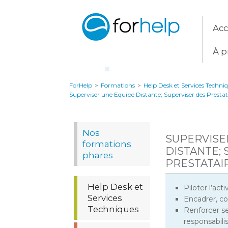
Acc
À p
ForHelp
>
Formations
>
Help Desk et Services Techni
Superviser une Equipe Distante; Superviser des Prestat
Nos
SUPERVISE
formations
DISTANTE;
phares
PRESTATAI
Help Desk et
Piloter l’acti
Services
Encadrer, co
Techniques
Renforcer se
responsabili