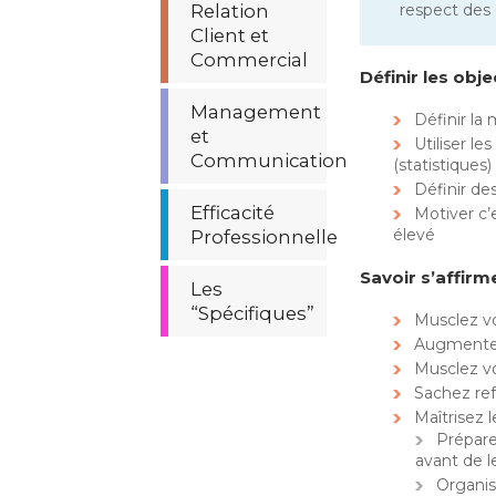
Relation
respect des o
Client et
Commercial
Définir les obje
Management
Définir la
et
Utiliser le
Communication
(statistiques)
Définir de
Efficacité
Motiver c’
élevé
Professionnelle
Savoir s’affirm
Les
“Spécifiques”
Musclez v
Augmentez
Musclez v
Sachez re
Maîtrisez 
Prépare
avant de l
Organis