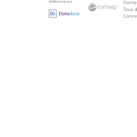
Référencé sur
ForHe
Tous d
Concep