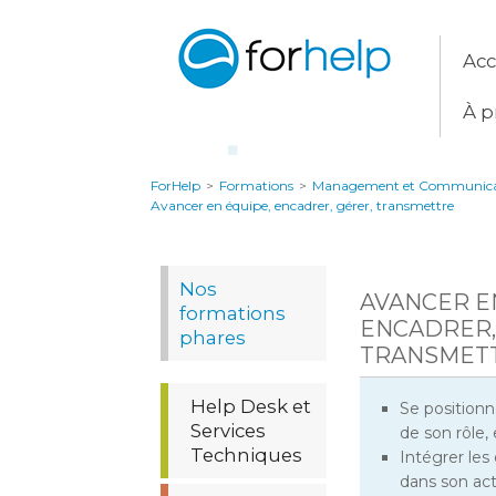
Acc
À p
ForHelp
>
Formations
>
Management et Communica
Avancer en équipe, encadrer, gérer, transmettre
Nos
AVANCER E
formations
ENCADRER,
phares
TRANSMET
Help Desk et
Se positionn
Services
de son rôle,
Techniques
Intégrer le
dans son act