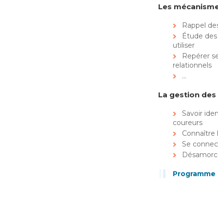
Les mécanismes
Rappel de
Étude des 
utiliser
Repérer s
relationnels
…
La gestion des s
Savoir iden
coureurs
Connaître 
Se connect
Désamorcer
Programme d