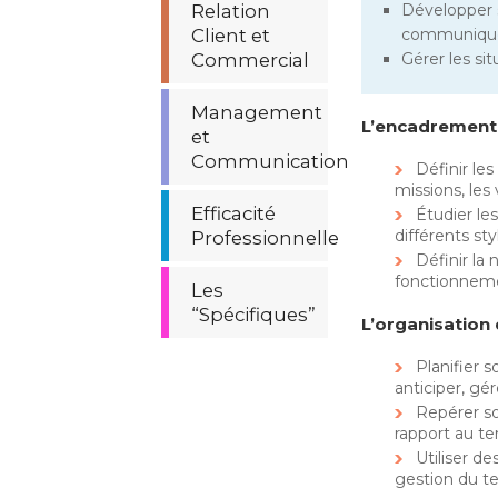
Relation
Développer 
Client et
communiquer
Commercial
Gérer les sit
Management
L’encadrement
et
Communication
Définir les 
missions, les
Efficacité
Étudier le
différents s
Professionnelle
Définir la
fonctionnem
Les
“Spécifiques”
L’organisation 
Planifier 
anticiper, gér
Repérer s
rapport au t
Utiliser de
gestion du 