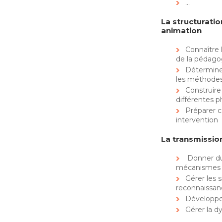
…
La structuratio
animation
Connaître 
de la pédago
Déterminer
les méthodes 
Construire
différentes 
Préparer 
intervention
La transmissio
Donner du 
mécanismes d
Gérer les 
reconnaissan
Développer
Gérer la 