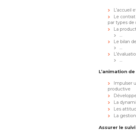
L’accueil e
Le contrat
par types de
La produc
…
Le bilan de
…
L’évaluati
…
L’animation de 
Impulser 
productive
Développe
La dynamiq
Les attitu
La gestion 
Assurer le suiv