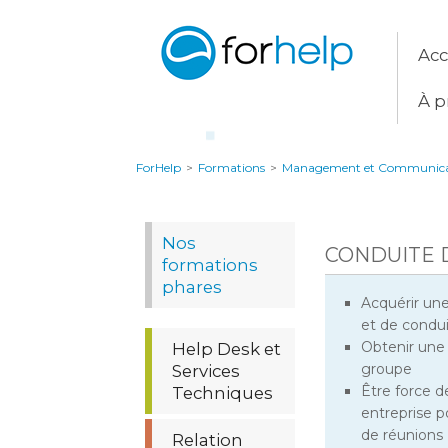
Acc
À p
ForHelp
>
Formations
>
Management et Communica
Nos
CONDUITE 
formations
phares
Acquérir un
et de condu
Obtenir une 
Help Desk et
groupe
Services
Être force d
Techniques
entreprise p
de réunions
Relation