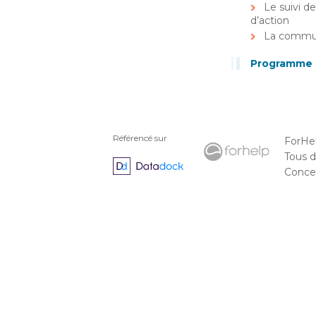
Le suivi d
d’action
La commun
Programme d
Référencé sur
ForHe
Tous d
Concep