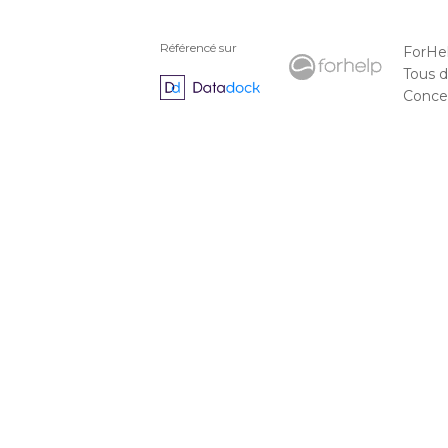
Référencé sur
ForHe
Tous d
Concep