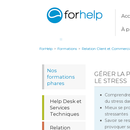
Acc
À p
ForHelp
>
Formations
>
Relation Client et Commerci
Nos
GÉRER LA P
formations
LE STRESS
phares
Comprendre 
Help Desk et
du stress dan
Services
Mieux se pro
Techniques
stressantes
Savoir se re
provoquer s
Relation