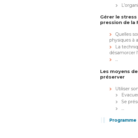
L’organi
Gérer le stress 
pression de la 
Quelles so
physiques à a
La techniq
désamorcer l’
…
Les moyens de f
préserver
Utiliser so
Evacuer
Se prés
…
Programme d