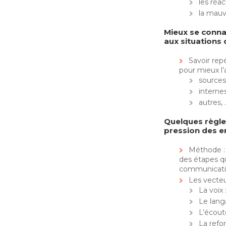
les réa
la mau
Mieux se conna
aux situations 
Savoir repé
pour mieux l
sources
internes
autres, 
Quelques règles
pression des e
Méthode : 
des étapes qu
communicat
Les vecte
La voix 
Le lang
L’écout
La refo