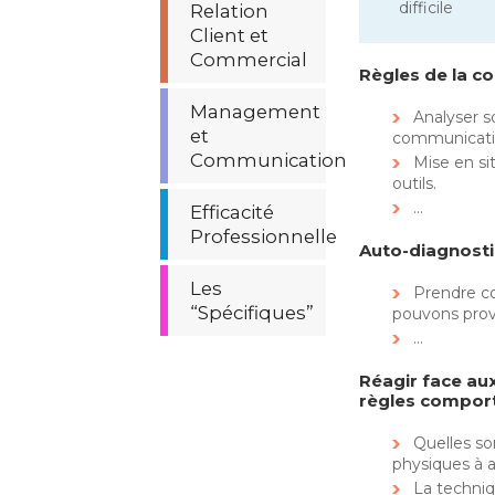
difficile
Relation
Client et
Commercial
Règles de la 
Management
Analyser 
et
communicatio
Communication
Mise en si
outils.
…
Efficacité
Professionnelle
Auto-diagnosti
Les
Prendre c
“Spécifiques”
pouvons pro
…
Réagir face aux 
règles compor
Quelles so
physiques à a
La techniq