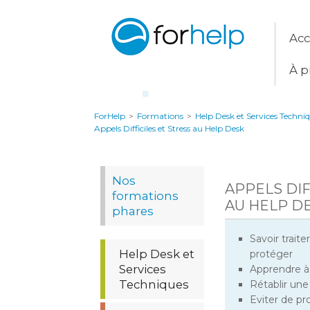
Acc
À p
ForHelp
>
Formations
>
Help Desk et Services Techni
Appels Difficiles et Stress au Help Desk
Nos
APPELS DIF
formations
AU HELP D
phares
Savoir traite
Help Desk et
protéger
Services
Apprendre à 
Techniques
Rétablir une
Eviter de pr