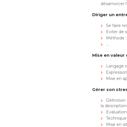
désamorcer l’
Diriger un entr
Se faire r
Eviter de s
Méthode :
…
Mise en valeur 
Langage r
Expression
Mise en ap
Gérer son stre
Définition 
la descripti
Evaluation
Technique 
Mise en si